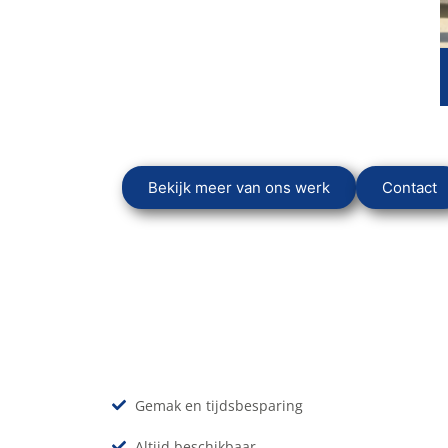
Laadpaal auto
Laadpaal W2 Bouw
Bekijk meer van ons werk
Contact
Gemak en tijdsbesparing
Altijd beschikbaar