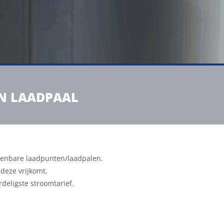
EN LAADPAAL
 openbare laadpunten/laadpalen.
deze vrijkomt.
deligste stroomtarief.