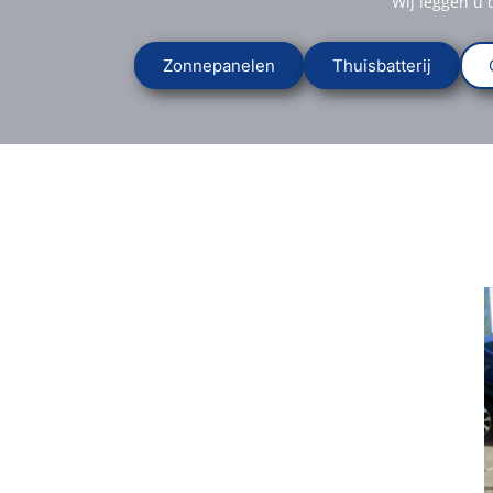
Wij leggen u 
Zonnepanelen
Thuisbatterij