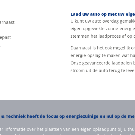
Laad uw auto op met uw eig
U kunt uw auto overdag gemakk
arnaast
eigen opgewekte zonne-energie
stemmen het laadproces af op 
epast
.
Daarnaast is het ook mogelijk o
energie-opslag te maken wat han
Onze geavanceerde laadpalen b
stroom uit de auto terug te leve
& Techniek heeft de focus op energiezuinige en nul op de m
r informatie over het plaatsen van een eigen oplaadpunt bij u thu