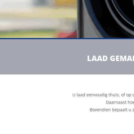
LAAD GEMAK
U laad eenvoudig thuis, of op 
Daarnaast hoe
Bovendien bepaalt u z