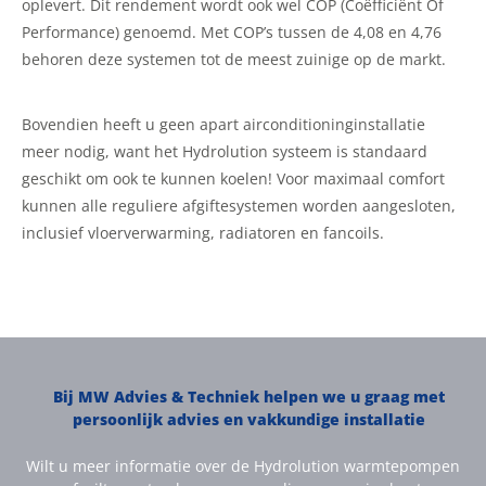
oplevert. Dit rendement wordt ook wel COP (Coëfficiënt Of
Performance) genoemd. Met COP’s tussen de 4,08 en 4,76
behoren deze systemen tot de meest zuinige op de markt.
Bovendien heeft u geen apart airconditioninginstallatie
meer nodig, want het Hydrolution systeem is standaard
geschikt om ook te kunnen koelen! Voor maximaal comfort
kunnen alle reguliere afgiftesystemen worden aangesloten,
inclusief vloerverwarming, radiatoren en fancoils.
Bij MW Advies & Techniek helpen we u graag met
persoonlijk advies en vakkundige installatie
Wilt u meer informatie over de Hydrolution warmtepompen