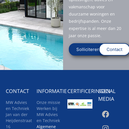
vakmanschap voor
duurzame woningen en
bedrijfspanden. Onze
expertise is al meer dan 20
jaar onze passie.
Solliciteren
Contact
CONTACT
INFORMATIE
CERTIFICERINGEN
SOCIAL
MEDIA
MW Advies
Onze missie
en Techniek
Werken bij
Jan van der
MW Advies
Heijdenstraat
en Techniek
16
Algemene