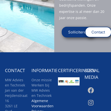
bedrijfspanden. Onze
expertise is al meer dan 20
jaar onze passie.
Solliciteren
Contact
CONTACT
INFORMATIE
CERTIFICERINGEN
SOCIAL
MEDIA
MW Advies
Onze missie
en Techniek
Werken bij
Jan van der
MW Advies
Heijdenstraat
en Techniek
16
Algemene
3261 LE
Voorwaarden